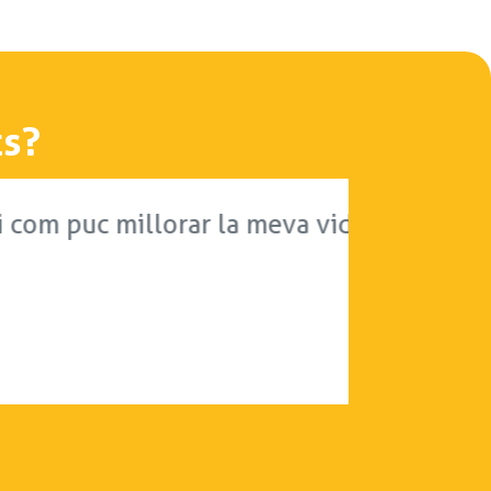
ts?
la meva vida a través dels