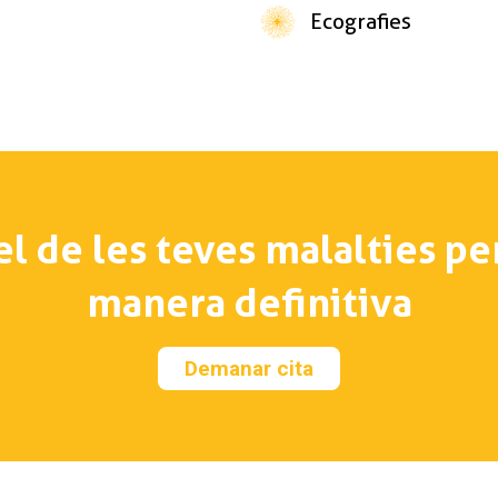
Ecografies
el de les teves malalties pe
manera definitiva
Demanar cita