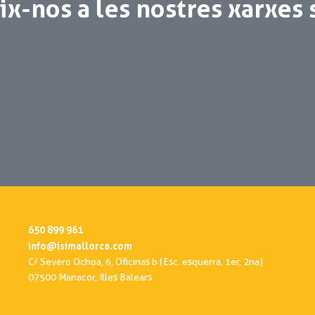
x-nos a les nostres xarxes 
650 899 961
info@isimallorca.com
C/ Severo Ochoa, 6, Oficinas b (Esc. esquerra, 1er, 2na)
07500 Manacor, Illes Balears