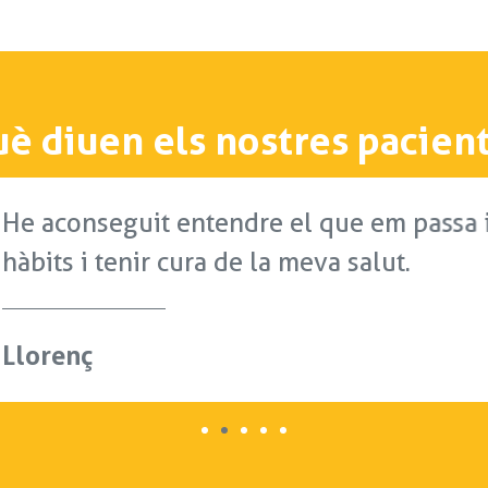
è diuen els nostres pacien
endre el que em passa i com puc millorar 
 de la meva salut.