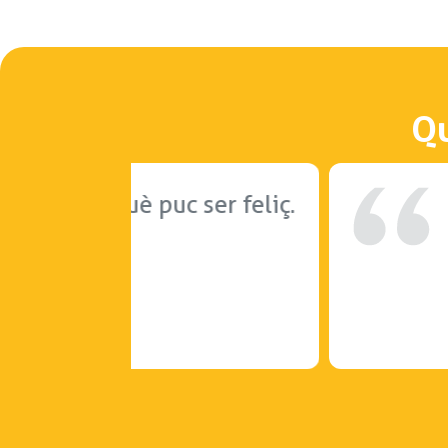
Qu
er feliç.
He aconseguit ent
hàbits i tenir cura
Llorenç