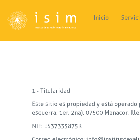
Inicio
Servic
1.- Titularidad
Este sitio es propiedad y está operado p
esquerra, 1er, 2na), 07500 Manacor, Ille
NIF: ES37335875K
Correo electrónico:
info@institutdesal