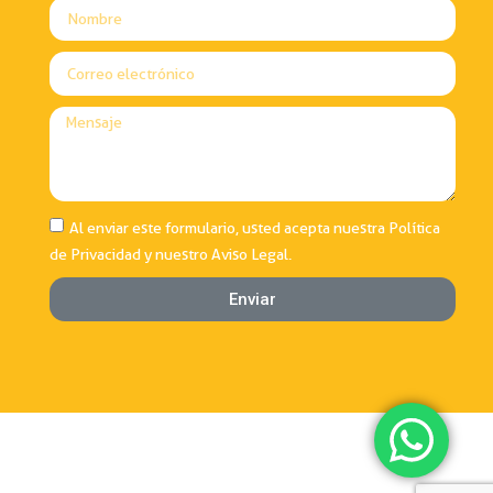
Al enviar este formulario, usted acepta nuestra
Política
de Privacidad
y nuestro
Aviso Legal
.
Enviar