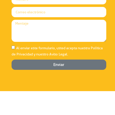
Al enviar este formulario, usted acepta nuestra
Política
de Privacidad
y nuestro
Aviso Legal
.
Enviar