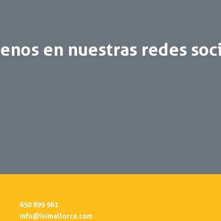
enos en nuestras redes soc
650 899 961
info@isimallorca.com